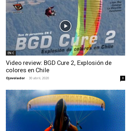
EN C
Video review: BGD Cure 2, Explosión de
colores en Chile
Ojovolador
-
30 abril, 2020
0