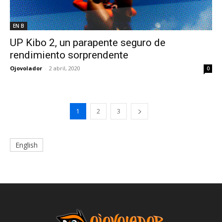
EN B
UP Kibo 2, un parapente seguro de
rendimiento sorprendente
Ojovolador
-
2 abril, 2020
0
1
2
3
English