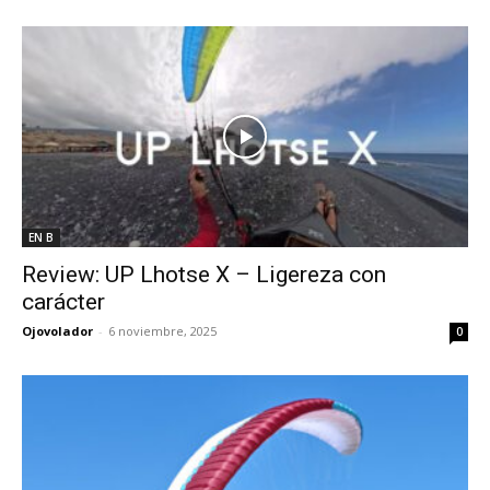
EN B
Review: UP Lhotse X – Ligereza con
carácter
Ojovolador
-
6 noviembre, 2025
0