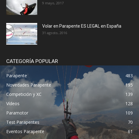
9 mayo, 2017
Volar en Parapente ES LEGAL en España
31 agosto, 2016
CATEGORÍA POPULAR
Parapente
483
Novedades Parapente
195
Competición y XC
139
Vídeos
128
Paramotor
109
Test Parapentes
70
Eventos Parapente
61