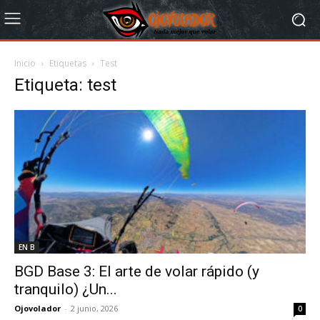
Inicio
Etiquetas
Test
Etiqueta: test
EN B
BGD Base 3: El arte de volar rápido (y
tranquilo) ¿Un...
Ojovolador
-
2 junio, 2026
0