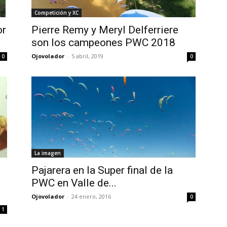
Competición y XC
or
Pierre Remy y Meryl Delferriere
son los campeones PWC 2018
Ojovolador
-
5 abril, 2019
0
0
La imagen
Pajarera en la Super final de la
PWC en Valle de...
Ojovolador
-
24 enero, 2016
0
1