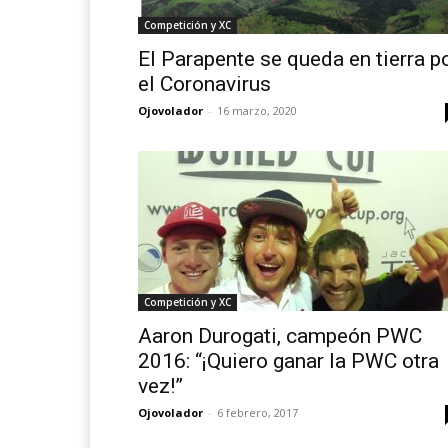
Competición y XC
El Parapente se queda en tierra p
el Coronavirus
Ojovolador
-
16 marzo, 2020
Competición y XC
Aaron Durogati, campeón PWC
2016: “¡Quiero ganar la PWC otra
vez!”
Ojovolador
-
6 febrero, 2017