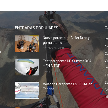
ENTRADAS POPULARES
C
Nuevo paramotor Airfer Dron y
P
gama titanio
N
12 febrero, 2018
s,
C
s
V
Test parapente UP Summit XC4
– EN B TOP
P
9 mayo, 2017
T
E
Volar en Parapente ES LEGAL en
España
N
31 agosto, 2016
B