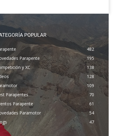
ATEGORÍA POPULAR
arapente
482
ovedades Parapente
195
ompetición y XC
138
ídeos
128
aramotor
109
est Parapentes
70
ventos Parapente
61
ovedades Paramotor
54
logs
47