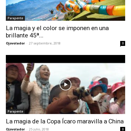
Parapente
La magia y el color se imponen en una
brillante 45ª...
Ojovolador
-
27 septiembre, 2018
0
Parapente
La magia de la Copa Ícaro maravilla a China
Ojovolador
-
25 julio, 2018
0