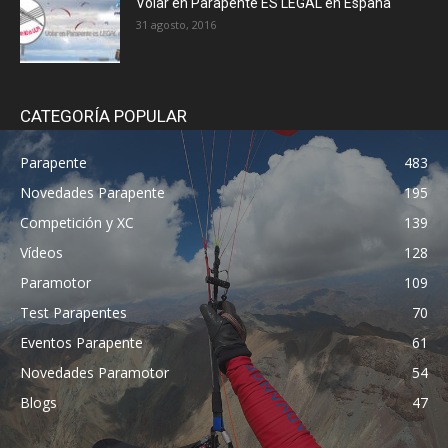
Volar en Parapente ES LEGAL en España
31 agosto, 2016
CATEGORÍA POPULAR
Parapente
483
Novedades Parapente
195
Competición y XC
139
Vídeos
128
Paramotor
109
Test Parapentes
70
Eventos Parapente
61
Novedades Paramotor
54
Blogs
47