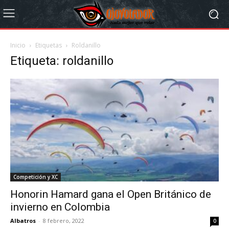
Inicio
Etiquetas
Roldanillo
Etiqueta: roldanillo
Competición y XC
Honorin Hamard gana el Open Británico de
invierno en Colombia
Albatros
-
8 febrero, 2022
0