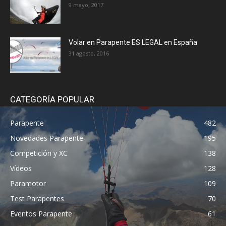
9 mayo, 2017
Volar en Parapente ES LEGAL en España
31 agosto, 2016
CATEGORÍA POPULAR
Parapente
482
Novedades Parapente
195
Competición y XC
138
Vídeos
128
Paramotor
109
Test Parapentes
70
Eventos Parapente
61