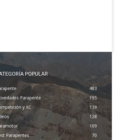
ATEGORÍA POPULAR
arapente
483
ovedades Parapente
195
ompetición y XC
139
ídeos
128
aramotor
109
est Parapentes
70