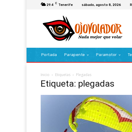
C
29.4
Tenerife
sábado, agosto 8, 2026
R
Portada
Parapente
Paramotor
Te
Inicio
Etiquetas
Plegadas
Etiqueta: plegadas