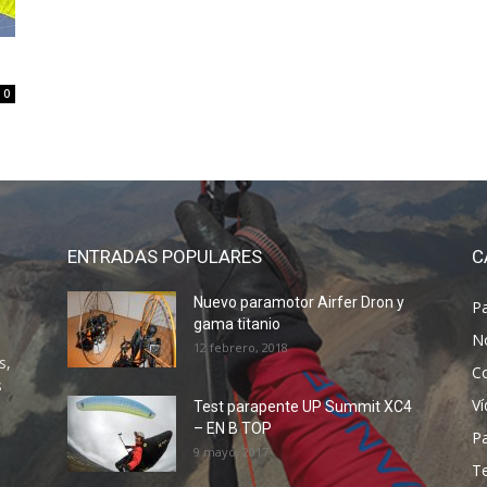
0
ENTRADAS POPULARES
C
Nuevo paramotor Airfer Dron y
P
gama titanio
N
12 febrero, 2018
s,
C
s
V
Test parapente UP Summit XC4
– EN B TOP
P
9 mayo, 2017
T