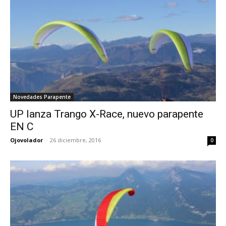
Novedades Parapente
UP lanza Trango X-Race, nuevo parapente
EN C
Ojovolador
-
26 diciembre, 2016
0