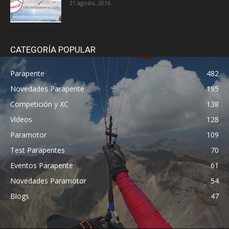
31 agosto, 2016
CATEGORÍA POPULAR
Parapente
482
Novedades Parapente
195
Competición y XC
138
Vídeos
128
Paramotor
109
Test Parapentes
70
Eventos Parapente
61
Novedades Paramotor
54
Blogs
47