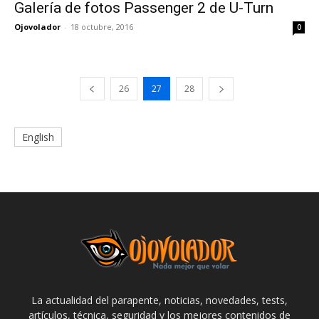
Galería de fotos Passenger 2 de U-Turn
Ojovolador
-
18 octubre, 2016
0
26
27
28
English
La actualidad del parapente, noticias, novedades, tests,
artículos, técnica, seguridad y los mejores contenidos de