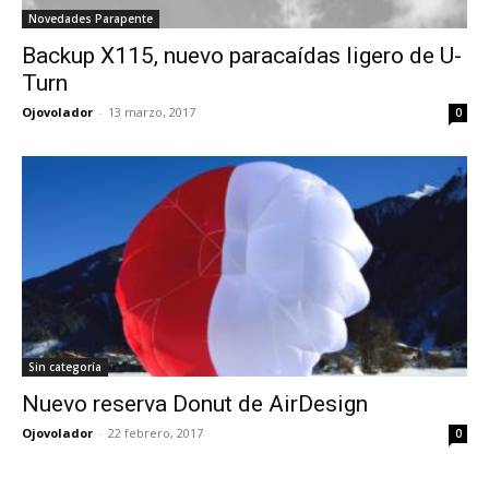
Novedades Parapente
Backup X115, nuevo paracaídas ligero de U-
Turn
Ojovolador
-
13 marzo, 2017
0
Sin categoría
Nuevo reserva Donut de AirDesign
Ojovolador
-
22 febrero, 2017
0