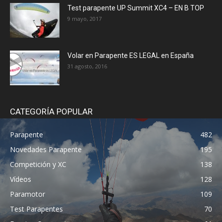
Test parapente UP Summit XC4 – EN B TOP
9 mayo, 2017
Volar en Parapente ES LEGAL en España
31 agosto, 2016
CATEGORÍA POPULAR
Parapente
482
Novedades Parapente
195
Competición y XC
138
Vídeos
128
Paramotor
109
Test Parapentes
70