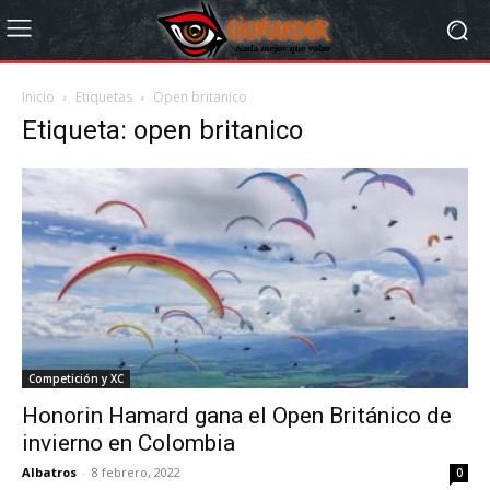
Inicio
Etiquetas
Open britanico
Etiqueta: open britanico
Competición y XC
Honorin Hamard gana el Open Británico de
invierno en Colombia
Albatros
-
8 febrero, 2022
0