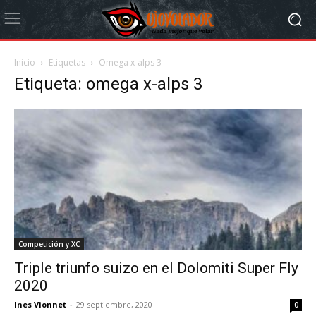
Inicio
Etiquetas
Omega x-alps 3
Etiqueta: omega x-alps 3
Competición y XC
Triple triunfo suizo en el Dolomiti Super Fly
2020
Ines Vionnet
-
29 septiembre, 2020
0