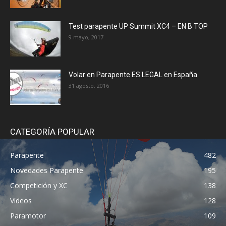
Test parapente UP Summit XC4 – EN B TOP
9 mayo, 2017
Volar en Parapente ES LEGAL en España
31 agosto, 2016
CATEGORÍA POPULAR
Parapente
482
Novedades Parapente
195
Competición y XC
138
Vídeos
128
Paramotor
109