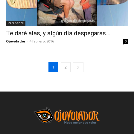
Parapente
Te daré alas, y algún día despegaras…
Ojovolador
-
4 febrero, 2016
0
1
2