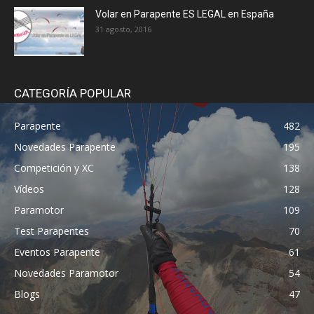
Volar en Parapente ES LEGAL en España
31 agosto, 2016
CATEGORÍA POPULAR
Parapente
482
Novedades Parapente
195
Competición y XC
138
Vídeos
128
Paramotor
109
Test Parapentes
70
Eventos Parapente
61
Novedades Paramotor
54
Blogs
47