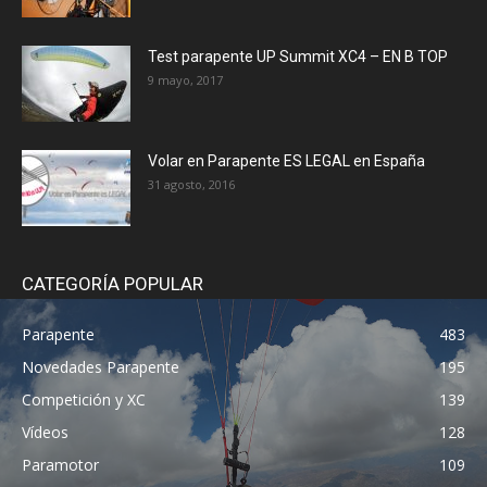
Test parapente UP Summit XC4 – EN B TOP
9 mayo, 2017
Volar en Parapente ES LEGAL en España
31 agosto, 2016
CATEGORÍA POPULAR
Parapente
483
Novedades Parapente
195
Competición y XC
139
Vídeos
128
Paramotor
109