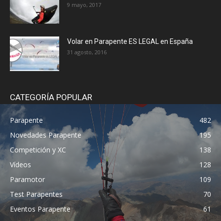
9 mayo, 2017
Volar en Parapente ES LEGAL en España
31 agosto, 2016
CATEGORÍA POPULAR
Parapente
482
Novedades Parapente
195
Competición y XC
138
Vídeos
128
Paramotor
109
Test Parapentes
70
Eventos Parapente
61