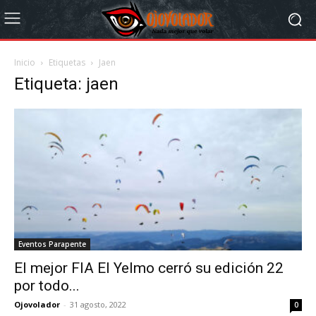
Inicio
Etiquetas
Jaen
Etiqueta: jaen
Eventos Parapente
El mejor FIA El Yelmo cerró su edición 22
por todo...
Ojovolador
-
31 agosto, 2022
0