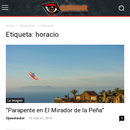
Inicio
Etiquetas
Horacio
Etiqueta: horacio
La imagen
“Parapente en El Mirador de la Peña”
Ojovolador
-
15 marzo, 2016
0