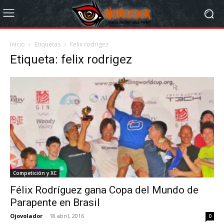
Inicio
Etiquetas
Felix rodrigez
Etiqueta: felix rodrigez
Competición y XC
Félix Rodríguez gana Copa del Mundo de
Parapente en Brasil
Ojovolador
-
18 abril, 2016
0