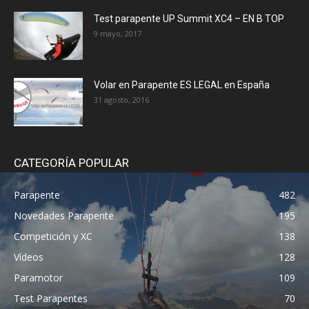
Test parapente UP Summit XC4 – EN B TOP
9 mayo, 2017
Volar en Parapente ES LEGAL en España
31 agosto, 2016
CATEGORÍA POPULAR
Parapente
482
Novedades Parapente
195
Competición y XC
138
Vídeos
128
Paramotor
109
Test Parapentes
70