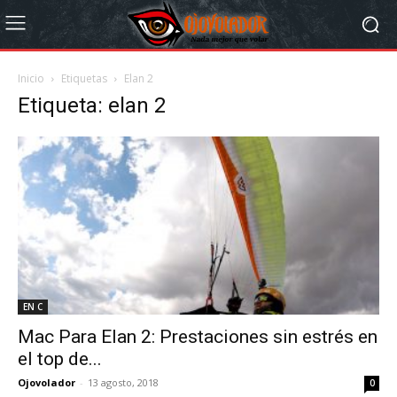
Inicio
Etiquetas
Elan 2
Etiqueta: elan 2
EN C
Mac Para Elan 2: Prestaciones sin estrés en
el top de...
Ojovolador
-
13 agosto, 2018
0