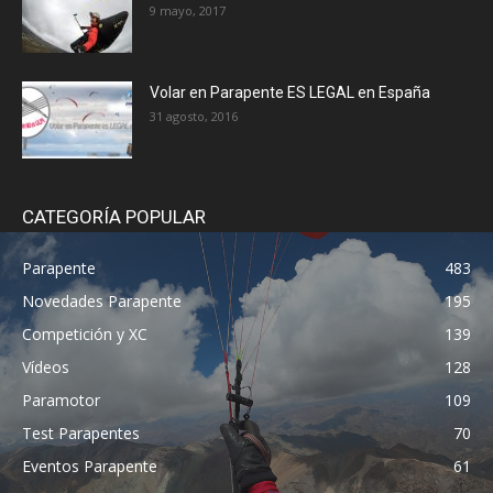
9 mayo, 2017
Volar en Parapente ES LEGAL en España
31 agosto, 2016
CATEGORÍA POPULAR
Parapente
483
Novedades Parapente
195
Competición y XC
139
Vídeos
128
Paramotor
109
Test Parapentes
70
Eventos Parapente
61