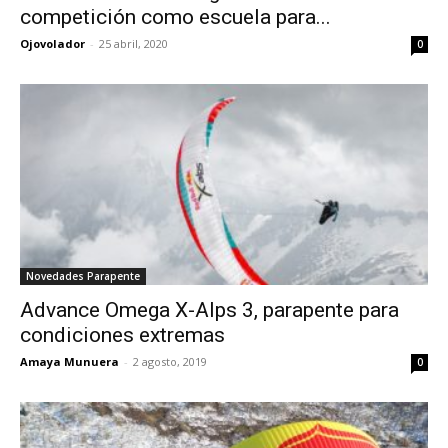
competición como escuela para...
Ojovolador
-
25 abril, 2020
0
Novedades Parapente
Advance Omega X-Alps 3, parapente para
condiciones extremas
Amaya Munuera
-
2 agosto, 2019
0