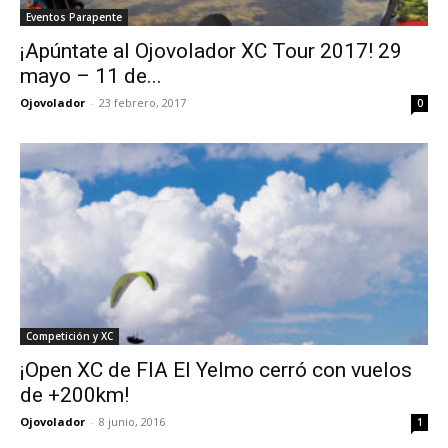
Eventos Parapente
¡Apúntate al Ojovolador XC Tour 2017! 29
mayo – 11 de...
Ojovolador
-
23 febrero, 2017
0
Competición y XC
¡Open XC de FIA El Yelmo cerró con vuelos
de +200km!
Ojovolador
-
8 junio, 2016
1