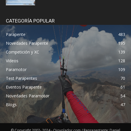
CATEGORÍA POPULAR
Parapente
483
Novedades Parapente
195
Competición y XC
139
Vídeos
128
Paramotor
109
Test Parapentes
70
Eventos Parapente
61
Novedades Paramotor
54
Blogs
47
© Copyright 2002- 2024 - Ojovolador.com / Representante: Daniel