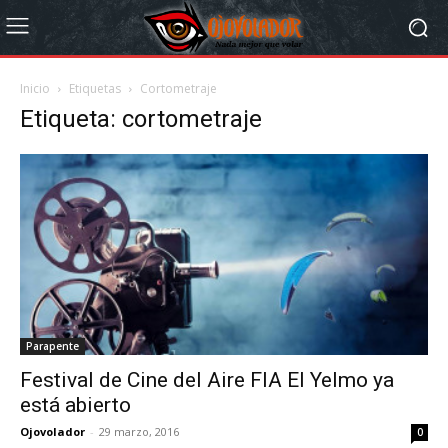
Inicio
Etiquetas
Cortometraje
Etiqueta: cortometraje
Parapente
Festival de Cine del Aire FIA El Yelmo ya
está abierto
Ojovolador
-
29 marzo, 2016
0