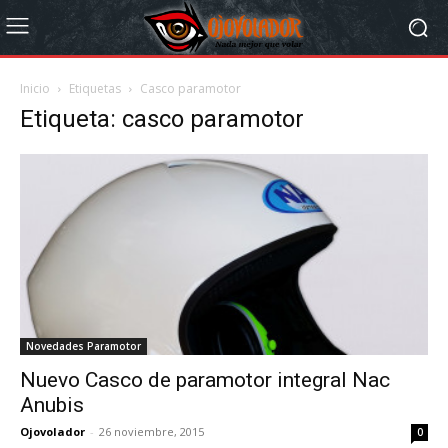
Inicio
Etiquetas
Casco paramotor
Etiqueta: casco paramotor
Novedades Paramotor
Nuevo Casco de paramotor integral Nac
Anubis
Ojovolador
-
26 noviembre, 2015
0