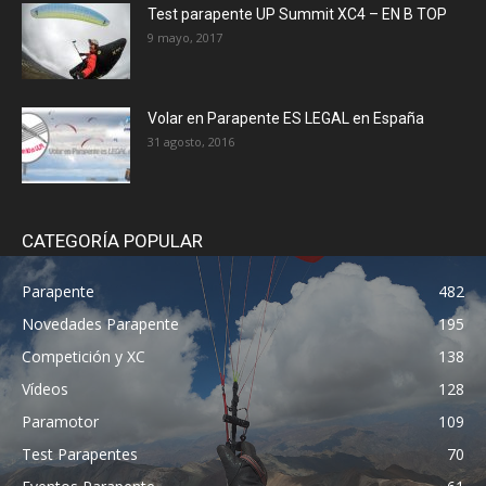
Test parapente UP Summit XC4 – EN B TOP
9 mayo, 2017
Volar en Parapente ES LEGAL en España
31 agosto, 2016
CATEGORÍA POPULAR
Parapente
482
Novedades Parapente
195
Competición y XC
138
Vídeos
128
Paramotor
109
Test Parapentes
70