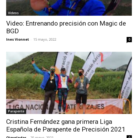
Vídeos
Video: Entrenando precisión con Magic de
BGD
Ines Vionnet
-
15 mayo, 2022
0
Parapente
Cristina Fernández gana primera Liga
Española de Parapente de Precisión 2021
Ojovolador
-
20 mayo, 2021
0