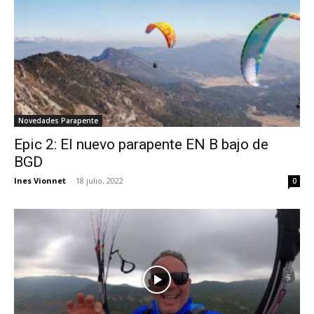
Novedades Parapente
Epic 2: El nuevo parapente EN B bajo de
BGD
Ines Vionnet
-
18 julio, 2022
0