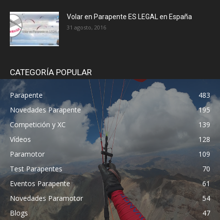
Volar en Parapente ES LEGAL en España
31 agosto, 2016
CATEGORÍA POPULAR
Parapente
483
Novedades Parapente
195
Competición y XC
139
Vídeos
128
Paramotor
109
Test Parapentes
70
Eventos Parapente
61
Novedades Paramotor
54
Blogs
47