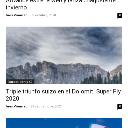
Advance estrena web y lanza chaqueta de
invierno
Ines Vionnet
-
30 octubre, 2020
0
Competición y XC
Triple triunfo suizo en el Dolomiti Super Fly
2020
Ines Vionnet
-
29 septiembre, 2020
0