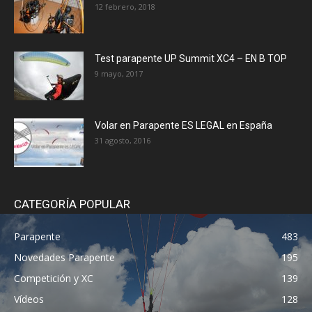
12 febrero, 2018
Test parapente UP Summit XC4 – EN B TOP
9 mayo, 2017
Volar en Parapente ES LEGAL en España
31 agosto, 2016
CATEGORÍA POPULAR
Parapente
483
Novedades Parapente
195
Competición y XC
139
Vídeos
128