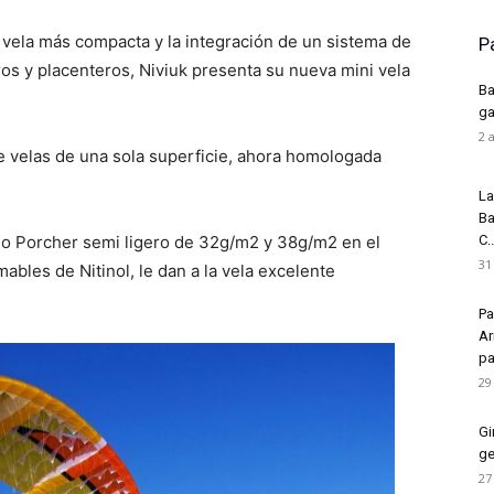
 vela más compacta y la integración de un sistema de
P
os y placenteros, Niviuk presenta su nueva mini vela
Ba
ga
2 
 velas de una sola superficie, ahora homologada
La
Ba
ido Porcher semi ligero de 32g/m2 y 38g/m2 en el
C..
31
mables de Nitinol, le dan a la vela excelente
Pa
Ar
pa
29
Gi
ge
27