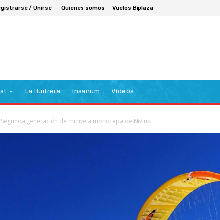
gistrarse / Unirse
Quienes somos
Vuelos Biplaza
st
La Buitrera
Insanum
Vídeos
: Segunda generación de minivela monocapa de Niviuk