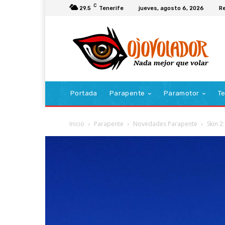
C
29.5
Tenerife
jueves, agosto 6, 2026
Re
Portada
Parapente
Paramotor
Te
Inicio
Parapente
Novedades Parapente
Skin 2