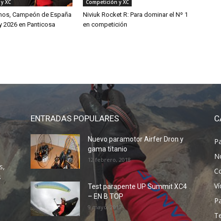
 y XC
Competición y XC
mos, Campeón de España
Niviuk Rocket R: Para dominar el Nº 1
y 2026 en Panticosa
en competición
ENTRADAS POPULARES
C
Nuevo paramotor Airfer Dron y
P
gama titanio
N
12 febrero, 2018
s,
C
s
V
Test parapente UP Summit XC4
– EN B TOP
P
9 mayo, 2017
T