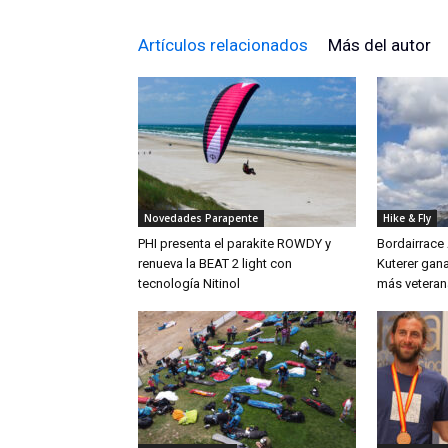
Artículos relacionados
Más del autor
Novedades Parapente
Hike & Fly
PHI presenta el parakite ROWDY y
Bordairrace
renueva la BEAT 2 light con
Kuterer gana
tecnología Nitinol
más veteran