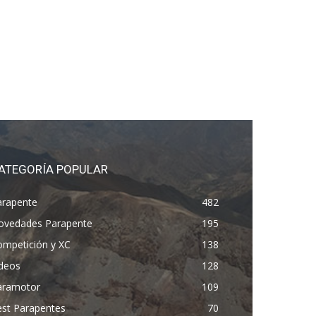
ATEGORÍA POPULAR
arapente
482
ovedades Parapente
195
ompetición y XC
138
ídeos
128
aramotor
109
est Parapentes
70