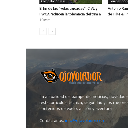
Competición y XC
Competición
El fin de las “velas trucadas”: CIVL y
Antonio Ra
PWCA reducen la tolerancia del trim a
de Hike & Fl
10 mm
La actualidad del parapente, noticias, novedade
tests, artículos, técnica, seguridad y los mejore
contenidos de vuelo, acción y aventura.
Contáctanos:
info@ojovolador.com