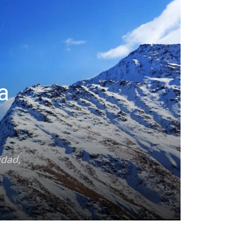
a
idad,