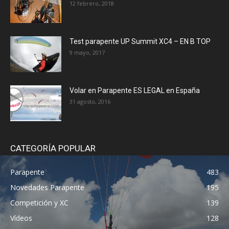
12 febrero, 2018
Test parapente UP Summit XC4 – EN B TOP
9 mayo, 2017
Volar en Parapente ES LEGAL en España
31 agosto, 2016
CATEGORÍA POPULAR
Parapente
483
Novedades Parapente
195
Competición y XC
139
Vídeos
128