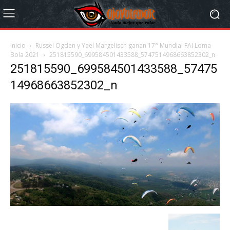
Inicio
Russel Ogden y Yael Margelisch ganan 17° Mundial FAI Loma
Bola 2021
251815590_699584501433588_5747514968663852302_n
251815590_699584501433588_57475
14968663852302_n