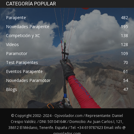
CATEGORÍA POPULAR
Parapente
482
Novedades Parapente
195
Competición y XC
138
Vídeos
128
Paramotor
109
Test Parapentes
70
Eventos Parapente
61
Novedades Paramotor
54
Blogs
47
© Copyright 2002- 2024 - Ojovolador.com / Representante: Daniel
Crespo Valdéz. / DNI: 50104164K / Domicilio: Av. Juan Carlos I, 121,
38612 El Médano, Tenerife. España / Tel: +34 619787623 Email: info @
ojovolador.com