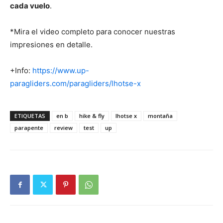
cada vuelo
.
*Mira el video completo para conocer nuestras
impresiones en detalle.
+Info:
https://www.up-
paragliders.com/paragliders/lhotse-x
ETIQUETAS
en b
hike & fly
lhotse x
montaña
parapente
review
test
up