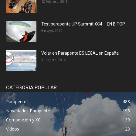
12 febrero, 2018
Test parapente UP Summit XC4 – EN B TOP
9 mayo, 2017
Volar en Parapente ES LEGAL en España
31 agosto, 2016
CATEGORÍA POPULAR
Parapente
483
Novedades Parapente
195
Competición y XC
139
Vídeos
128