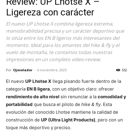
Review: UP Lhotse X –
Ligereza con carácter
El nuevo UP Lhotse X combina ligereza extrema,
maniobrabilidad precisa y un carácter deportivo que
lo sitúa entre los EN B ligeros más interesantes del
momento. Ideal para los amantes del hike & fly y el
vuelo de montaña, te contamos todas nuestras
impresiones en un completo video-review.
Por
Ojovolador
-
6 noviembre, 2025
552
El nuevo
UP Lhotse X
llega pisando fuerte dentro de la
categoría
EN B ligera
, con un objetivo claro: ofrecer
rendimiento de alto nivel
sin renunciar a la
comodidad y
portabilidad
que busca el piloto de
hike & fly
. Esta
evolución del conocido Lhotse mantiene la calidad de
construcción de
UP (Ultra Light Products)
, pero con un
toque más deportivo y preciso.