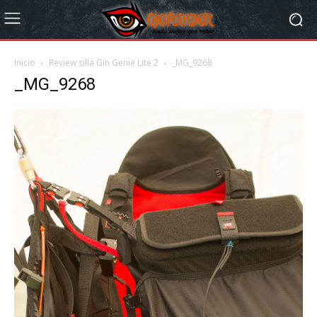
Inicio
Review silla Gin Genie Lite 2
_MG_9268
_MG_9268