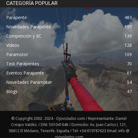
CATEGORÍA POPULAR
Parapente
483
Novedades Parapente
195
Competición y XC
139
Vídeos
128
Paramotor
109
Test Parapentes
70
Eventos Parapente
61
Novedades Paramotor
54
Blogs
47
© Copyright 2002- 2024 - Ojovolador.com / Representante: Daniel
Crespo Valdéz. / DNI: 50104164K / Domicilio: Av. Juan Carlos I, 121,
38612 El Médano, Tenerife. España / Tel: +34 619787623 Email: info @
ojovolador.com