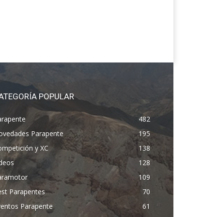
ATEGORÍA POPULAR
arapente
482
ovedades Parapente
195
ompetición y XC
138
ídeos
128
aramotor
109
est Parapentes
70
ventos Parapente
61