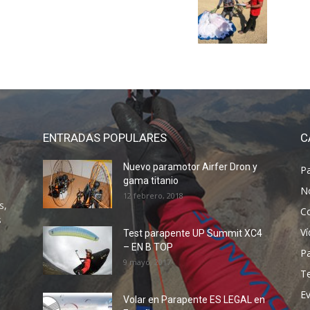
ENTRADAS POPULARES
C
Nuevo paramotor Airfer Dron y
P
gama titanio
N
12 febrero, 2018
s,
C
s
V
Test parapente UP Summit XC4
– EN B TOP
P
9 mayo, 2017
T
E
Volar en Parapente ES LEGAL en