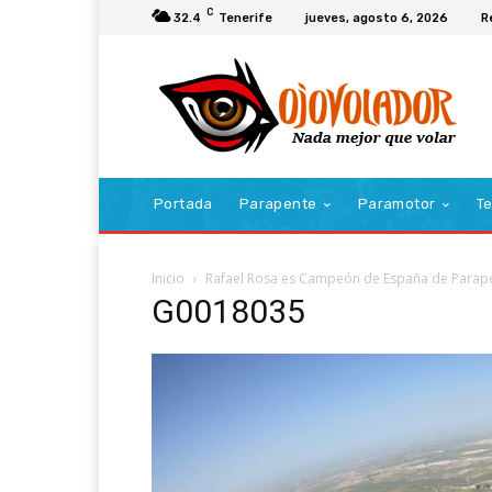
C
32.4
Tenerife
jueves, agosto 6, 2026
R
Portada
Parapente
Paramotor
Te
Inicio
Rafael Rosa es Campeón de España de Parape
G0018035