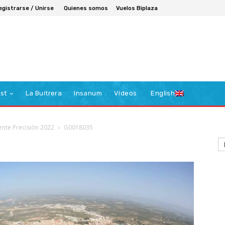
egistrarse / Unirse
Quienes somos
Vuelos Biplaza
st
La Buitrera
Insanum
Vídeos
English
nte Precisión 2022
G0018035