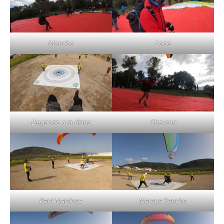
Moncho
Lope
Llegando a la diana
Chevron
Marcos Sancho
Dani Martinez