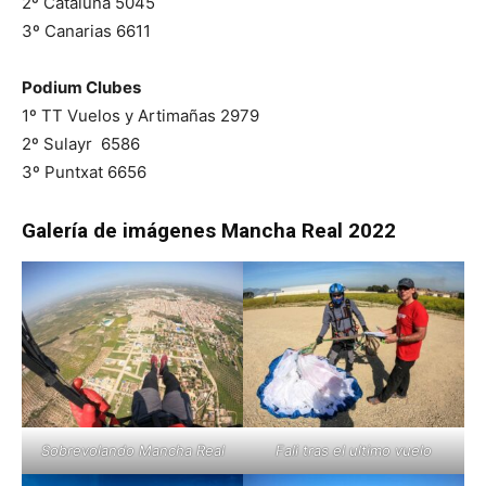
2º Cataluña 5045
3º Canarias 6611
Podium Clubes
1º TT Vuelos y Artimañas 2979
2º Sulayr 6586
3º Puntxat 6656
Galería de imágenes Mancha Real 2022
Sobrevolando Mancha Real
Fali tras el ultimo vuelo