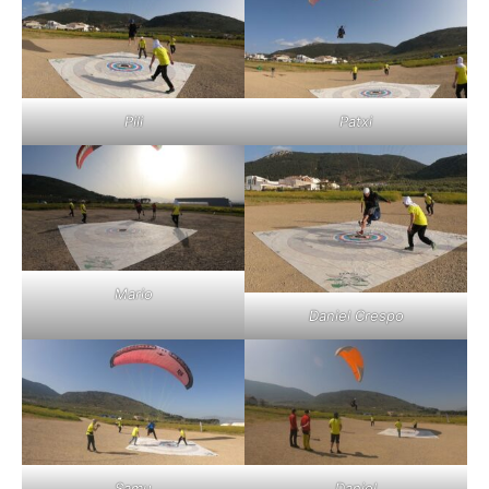
Pili
Patxi
Mario
Daniel Crespo
Samu
Daniel