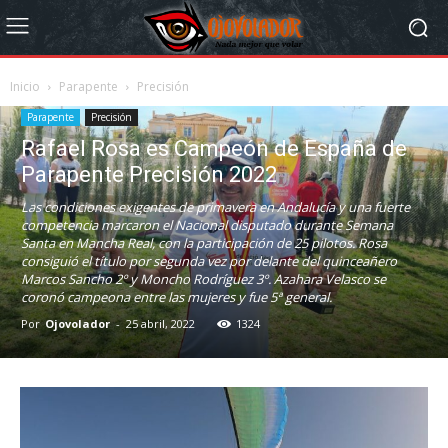
Inicio
Parapente
Precisión
Parapente
Precisión
Rafael Rosa es Campeón de España de
Parapente Precisión 2022
Las condiciones exigentes de primavera en Andalucía y una fuerte
competencia marcaron el Nacional disputado durante Semana
Santa en Mancha Real, con la participación de 25 pilotos. Rosa
consiguió el título por segunda vez por delante del quinceañero
Marcos Sancho 2º y Moncho Rodríguez 3º. Azahara Velasco se
coronó campeona entre las mujeres y fue 5ª general.
Por
Ojovolador
-
25 abril, 2022
1324