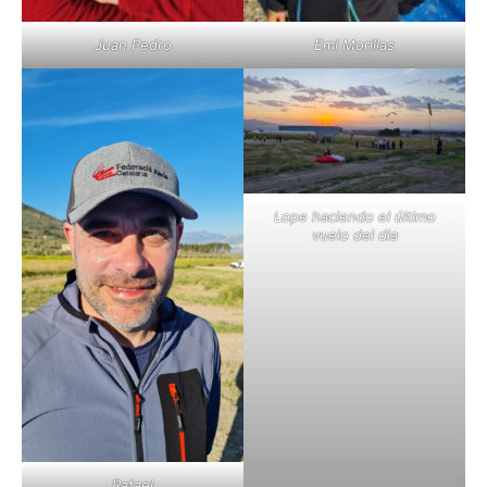
Juan Pedro
Emi Morillas
Lope haciendo el último
vuelo del dia
Rafael