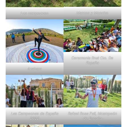
Marcos y Moncho
Los campeones
Ceremonia final Cto. De
España
Azahara
Las Campeonas de España
Rafael Rosa Fali, bicampeón
2022
de España