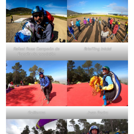
Rafael Rosa Campeón de
Brieffing inicial
España de precisión
Guillermo
Juan Pedro