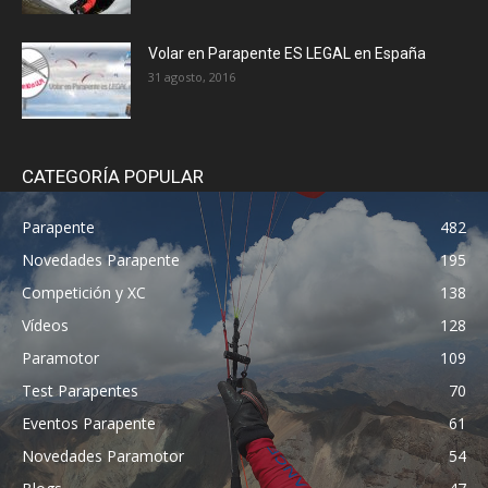
Volar en Parapente ES LEGAL en España
31 agosto, 2016
CATEGORÍA POPULAR
Parapente
482
Novedades Parapente
195
Competición y XC
138
Vídeos
128
Paramotor
109
Test Parapentes
70
Eventos Parapente
61
Novedades Paramotor
54