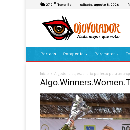
C
27.2
Tenerife
sábado, agosto 8, 2026
R
Portada
Parapente
Paramotor
Te
Inicio
Algodonales, escenario perfecto para arran
Algo.Winners.Women.T