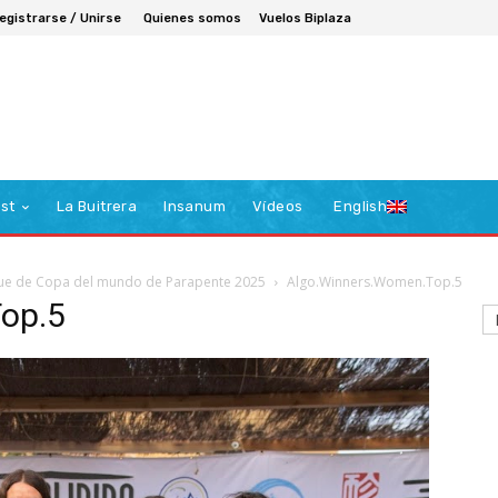
egistrarse / Unirse
Quienes somos
Vuelos Biplaza
st
La Buitrera
Insanum
Vídeos
English
que de Copa del mundo de Parapente 2025
Algo.Winners.Women.Top.5
op.5