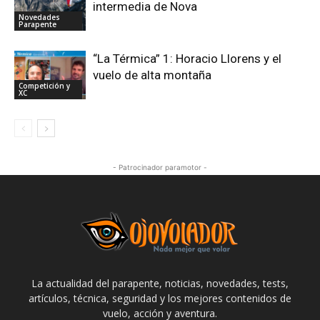
intermedia de Nova
Novedades
Parapente
“La Térmica” 1: Horacio Llorens y el
vuelo de alta montaña
Competición y
XC
- Patrocinador paramotor -
La actualidad del parapente, noticias, novedades, tests,
artículos, técnica, seguridad y los mejores contenidos de
vuelo, acción y aventura.