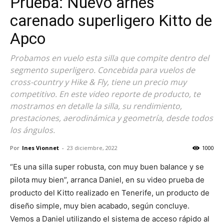
Prueba: Nuevo arnés
carenado superligero Kitto de
Apco
Probamos en vuelo esta silla que compite dentro del
segmento superligero. Concebida para vuelos de
cross-country y Hike & Fly, tiene un precio muy
competitivo. En este video reporte de producto, te
mostramos en detalle la silla, su rendimiento,
prestaciones, aerodinámica y geometría, desde todos
los ángulos.
Por
Ines Vionnet
-
23 diciembre, 2022
1000
“Es una silla super robusta, con muy buen balance y se
pilota muy bien”, arranca Daniel, en su video prueba de
producto del Kitto realizado en Tenerife, un producto de
diseño simple, muy bien acabado, según concluye.
Vemos a Daniel utilizando el sistema de acceso rápido al