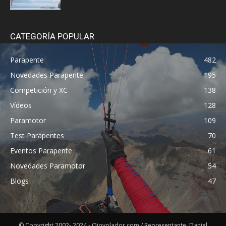
CATEGORÍA POPULAR
Parapente
482
Novedades Parapente
195
Competición y XC
138
Vídeos
128
Paramotor
109
Test Parapentes
70
Eventos Parapente
61
Novedades Paramotor
54
Blogs
47
© Copyright 2002- 2024 - Ojovolador.com / Representante: Daniel