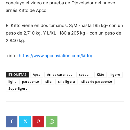
concluye el video de prueba de Ojovolador del nuevo
arnés Kitto de Apco.
El Kitto viene en dos tamaños: S/M -hasta 185 kg- con un
peso de 2,710 kg. Y L/XL -180 a 205 kg – con un peso de
2,840 kg.
+info:
https://www.apcoaviation.com/kitto/
ETIQUETAS
Apco
Arnes carenado
cocoon
Kitto
ligero
light
parapente
silla
silla ligera
sillas de parapente
Superligero