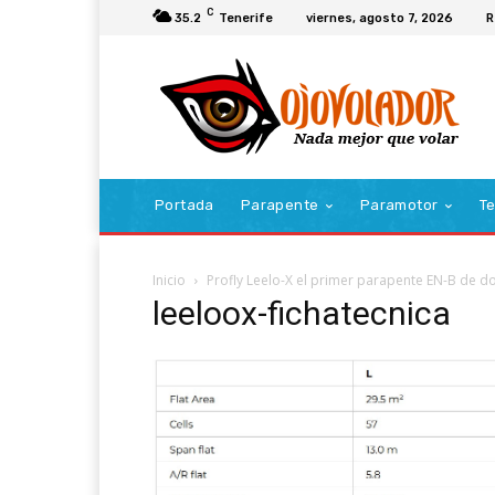
C
35.2
Tenerife
viernes, agosto 7, 2026
R
Portada
Parapente
Paramotor
Te
Inicio
Profly Leelo-X el primer parapente EN-B de do
leeloox-fichatecnica