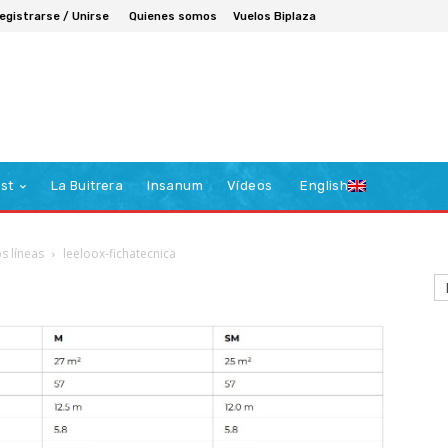
egistrarse / Unirse
Quienes somos
Vuelos Biplaza
st
La Buitrera
Insanum
Vídeos
English
s líneas
leeloox-fichatecnica