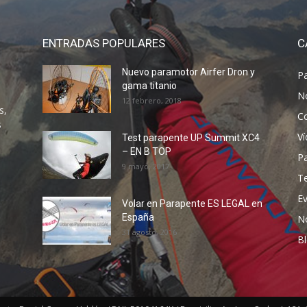
ENTRADAS POPULARES
C
Nuevo paramotor Airfer Dron y
P
gama titanio
N
12 febrero, 2018
s,
C
s
V
Test parapente UP Summit XC4
– EN B TOP
P
9 mayo, 2017
T
E
Volar en Parapente ES LEGAL en
España
N
31 agosto, 2016
B