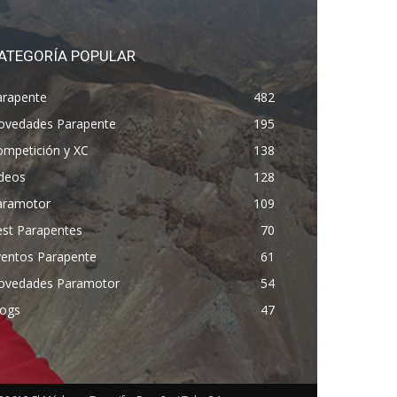
ATEGORÍA POPULAR
arapente
482
ovedades Parapente
195
ompetición y XC
138
ídeos
128
aramotor
109
est Parapentes
70
ventos Parapente
61
ovedades Paramotor
54
logs
47