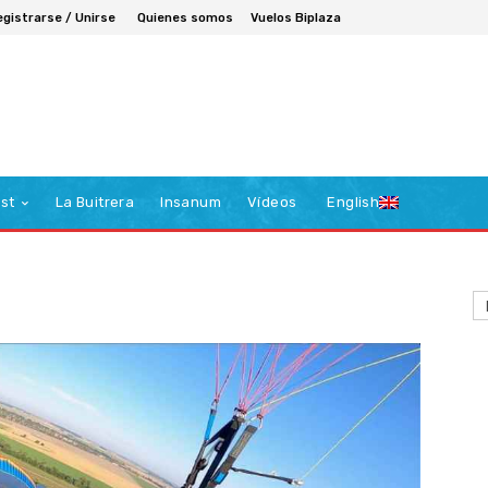
egistrarse / Unirse
Quienes somos
Vuelos Biplaza
st
La Buitrera
Insanum
Vídeos
English