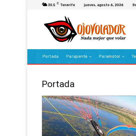
C
30.5
Tenerife
jueves, agosto 6, 2026
R
Portada
Parapente
Paramotor
Te
Portada