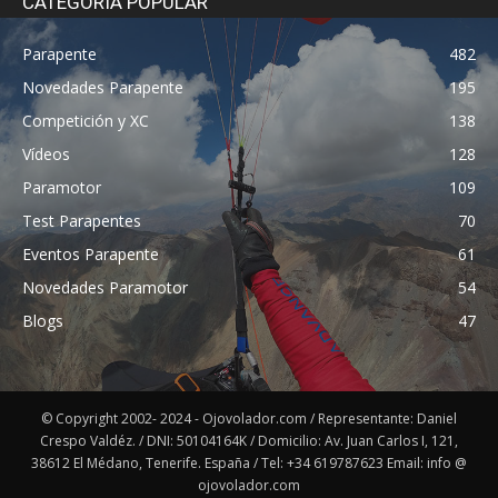
CATEGORÍA POPULAR
Parapente
482
Novedades Parapente
195
Competición y XC
138
Vídeos
128
Paramotor
109
Test Parapentes
70
Eventos Parapente
61
Novedades Paramotor
54
Blogs
47
© Copyright 2002- 2024 - Ojovolador.com / Representante: Daniel
Crespo Valdéz. / DNI: 50104164K / Domicilio: Av. Juan Carlos I, 121,
38612 El Médano, Tenerife. España / Tel: +34 619787623 Email: info @
ojovolador.com