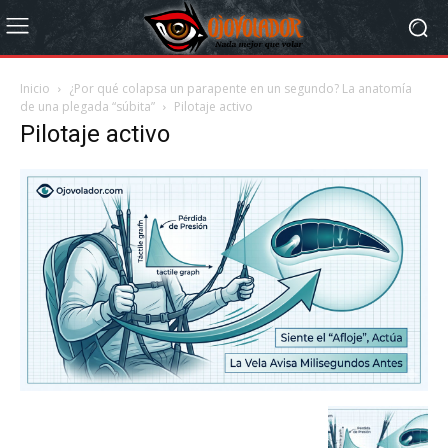
Inicio
¿Por qué colapsa un parapente en un segundo? La anatomía
de una plegada “súbita”
Pilotaje activo
Pilotaje activo