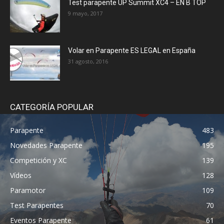
Test parapente UP Summit XC4 – EN B TOP
9 mayo, 2017
Volar en Parapente ES LEGAL en España
31 agosto, 2016
CATEGORÍA POPULAR
Parapente
483
Novedades Parapente
195
Competición y XC
139
Vídeos
128
Paramotor
109
Test Parapentes
70
Eventos Parapente
61