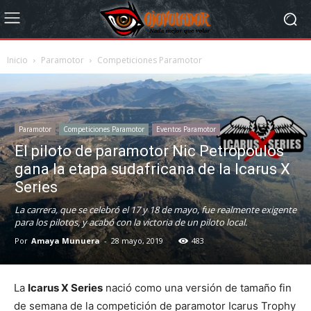
Inicio
Paramotor
Competiciones Paramotor
Paramotor
Competiciones Paramotor
Eventos Paramotor
El piloto de paramotor Nic Petropoulos
gana la etapa sudafricana de la Icarus X
Series
La carrera, que se celebró el 17 y 18 de mayo, fue realmente exigente
para los pilotos, y acabó con la victoria de un piloto local.
Por
Amaya Munuera
-
28 mayo, 2019
483
La
Icarus X Series
nació como una versión de tamaño fin
de semana de la competición de paramotor Icarus Trophy