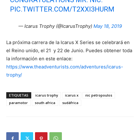
PIC.TWITTER.COM/T2XXI3HURM
— Icarus Trophy (@IcarusTrophy)
May 18, 2019
La próxima carrera de la Icarus X Series se celebrará en
el Reino unido, el 21 y 22 de Junio. Puedes obtener toda
la información en este enlace:
https://www.theadventurists.com/adventures/icarus-
trophy/
ETIQUETAS
icarus trophy
icarus x
nic petropoulos
paramotor
south africa
sudáfrica