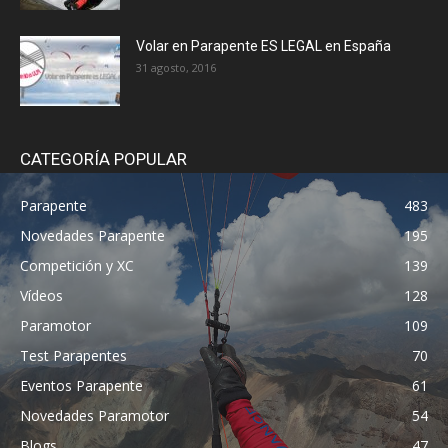
Volar en Parapente ES LEGAL en España
31 agosto, 2016
CATEGORÍA POPULAR
Parapente
483
Novedades Parapente
195
Competición y XC
139
Vídeos
128
Paramotor
109
Test Parapentes
70
Eventos Parapente
61
Novedades Paramotor
54
Blogs
47