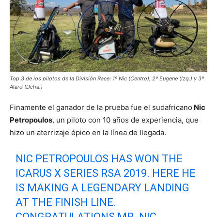
Top 3 de los pilotos de la División Race: 1º Nic (Centro), 2º Eugene (Izq.) y 3º
Alard (Dcha.)
Finamente el ganador de la prueba fue el sudafricano
Nic
Petropoulos
, un piloto con 10 años de experiencia, que
hizo un aterrizaje épico en la línea de llegada.
NIC PETROPOULOS HAS WON THE
ICARUS X SERIES RSA 2019. HERE HE
IS MAKING A LEGENDARY LANDING
AT THE FINISH LINE.
CONGRATULATIONS MR. NIC.