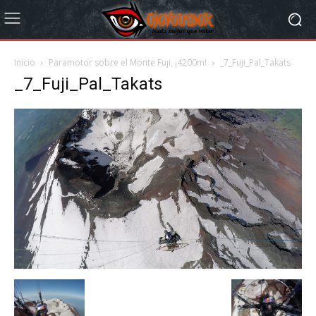
Inicio
Paramotor sobre el Monte Fuji, ¡4200m!
_7_Fuji_Pal_Takats
_7_Fuji_Pal_Takats