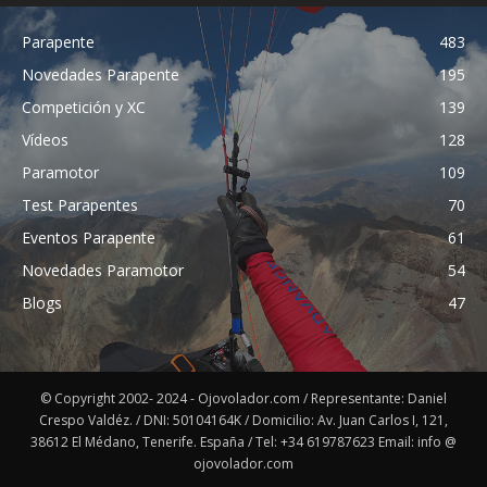
Parapente
483
Novedades Parapente
195
Competición y XC
139
Vídeos
128
Paramotor
109
Test Parapentes
70
Eventos Parapente
61
Novedades Paramotor
54
Blogs
47
© Copyright 2002- 2024 - Ojovolador.com / Representante: Daniel
Crespo Valdéz. / DNI: 50104164K / Domicilio: Av. Juan Carlos I, 121,
38612 El Médano, Tenerife. España / Tel: +34 619787623 Email: info @
ojovolador.com