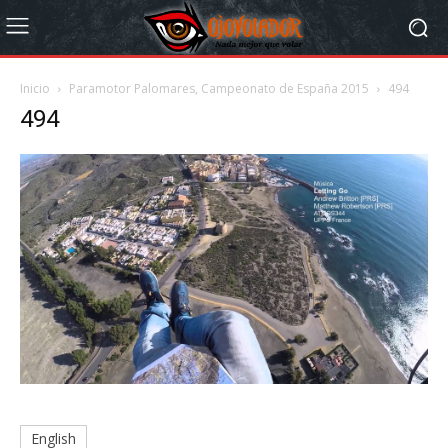
Inicio
Paramotor Palomares, Campeonato de España 2015
494
494
English