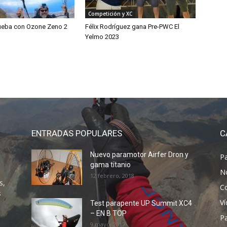
Competición y XC
ueba con Ozone Zeno 2
Félix Rodríguez gana Pre-PWC El
Yelmo 2023
ENTRADAS POPULARES
C
Nuevo paramotor Airfer Dron y
P
gama titanio
N
12 febrero, 2018
s,
C
s
V
Test parapente UP Summit XC4
– EN B TOP
P
9 mayo, 2017