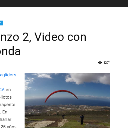
e
nzo 2, Video con
onda
1274
agliders
CA
en
ilotos
rapente
. En
harlar
 25 años