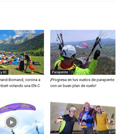
 y XC
Parapente
rand-Bornand, corona a
¡Progresa en tus vuelos de parapente
mbert volando una EN-C
con un buen plan de vuelo!