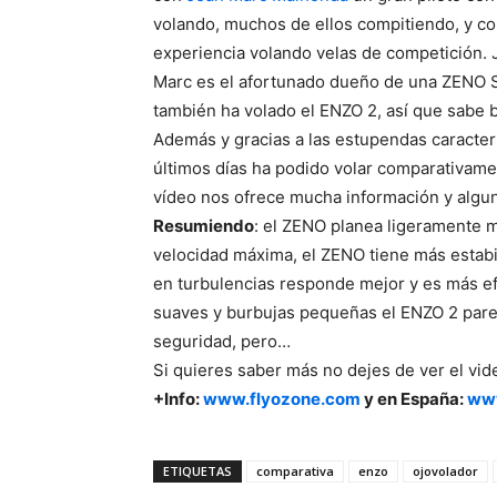
volando, muchos de ellos compitiendo, y co
experien
cia volando velas de competición. 
Marc es el afortunado dueño de una ZENO 
también ha volado el ENZO 2, así que sabe b
Además y gracias a las estupendas caracterí
últimos días ha podido volar comparativame
vídeo nos ofrece mucha información y algu
Resumiendo
: el ZENO planea ligeramente 
velocidad máxima, el ZENO tiene más estabi
en turbulencias responde mejor y es más e
suaves y burbujas pequeñas el ENZO 2 pare
seguridad, pero…
Si quieres saber más no dejes de ver el vid
+Info:
www.flyozone.com
y en España:
www
ETIQUETAS
comparativa
enzo
ojovolador