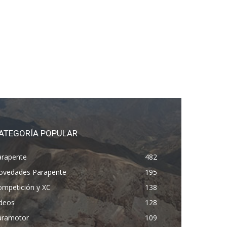
ATEGORÍA POPULAR
arapente
482
ovedades Parapente
195
ompetición y XC
138
ídeos
128
aramotor
109