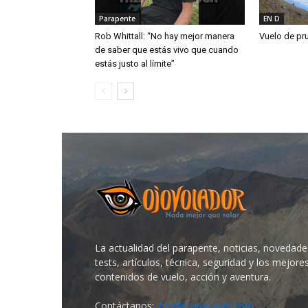
Parapente
EN D
Rob Whittall: “No hay mejor manera
Vuelo de pr
de saber que estás vivo que cuando
estás justo al límite”
La actualidad del parapente, noticias, novedade
tests, artículos, técnica, seguridad y los mejore
contenidos de vuelo, acción y aventura.
Contáctanos:
info@ojovolador.com