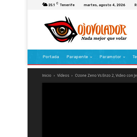
C
25.1
Tenerife
martes, agosto 4, 2026
R
Portada
Parapente
Paramotor
Te
Inicio
Vídeos
Ozone Zeno Vs Enzo 2, Video con 