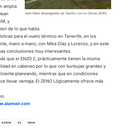
n amplia
Jean
Jean Mark despegando de Taucho con su Ozone ZENO.
SM, y
ien de lo que habla.
sticas para el vuelo térmico en Tenerife, en los
nte, mano a mano, con Mika Díaz y Lorenzo, y en este
nas conclusiones muy interesantes.
más que el ENZO 2, prácticamente tienen la misma
lidad en cabeceo por lo que con burbujas grandes y
ficiente planeando, mientras que en condiciones
ce llevar ventaja. El ZENO Lógicamente ofrece más
eo.
.alamair.com
ozone
vs
zeno