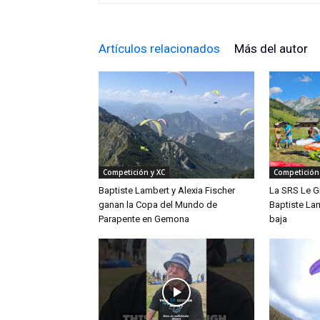
Artículos relacionados
Más del autor
Competición y XC
Competición
Baptiste Lambert y Alexia Fischer
La SRS Le G
ganan la Copa del Mundo de
Baptiste La
Parapente en Gemona
baja