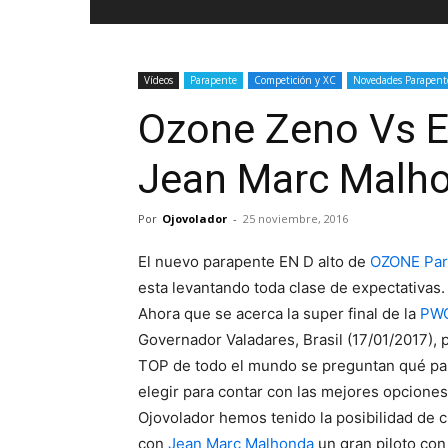
Vídeos
Parapente
Competición y XC
Novedades Parapent
Ozone Zeno Vs E
Jean Marc Malh
Por
Ojovolador
-
25 noviembre, 2016
El nuevo
parapente
EN D alto de
OZONE Par
esta levantando toda clase de expectativas.
Ahora que se acerca la super final de la
PW
Governador Valadares, Brasil (17/01/2017), p
TOP de todo el mundo se preguntan qué pa
elegir para contar con las mejores opciones
Ojovolador hemos tenido la posibilidad de c
con
Jean Marc Malhonda
un gran piloto con