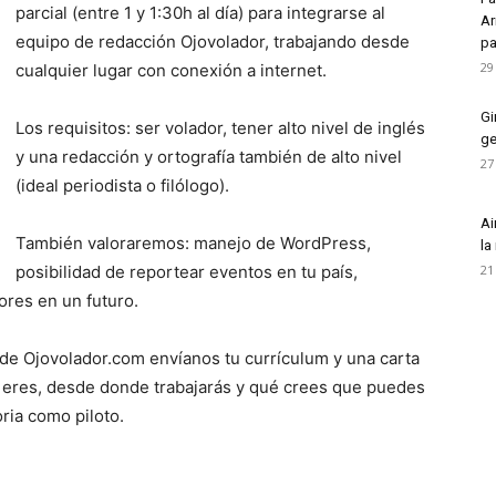
parcial (entre 1 y 1:30h al día) para integrarse al
Ar
equipo de redacción Ojovolador, trabajando desde
pa
29
cualquier lugar con conexión a internet.
Gi
Los requisitos: ser volador, tener alto nivel de inglés
ge
y una redacción y ortografía también de alto nivel
27
(ideal periodista o filólogo).
Ai
También valoraremos: manejo de WordPress,
la
posibilidad de reportear eventos en tu país,
21
ores en un futuro.
 de Ojovolador.com envíanos tu currículum y una carta
eres, desde donde trabajarás y qué crees que puedes
ria como piloto.