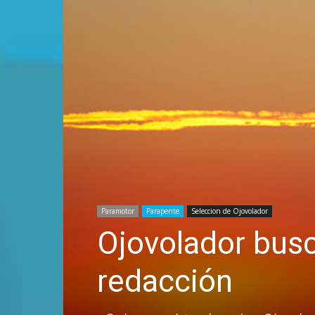
Paramotor
Parapente
Seleccion de Ojovolador
Ojovolador busc
redacción