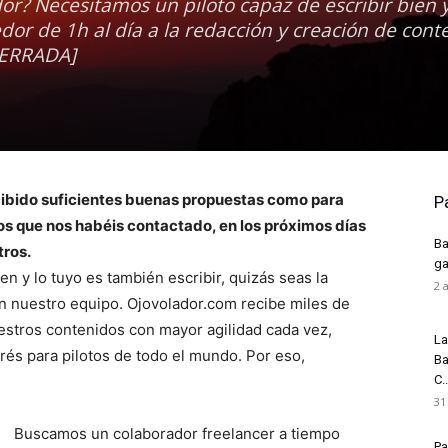
or? Necesitamos un piloto capaz de escribir bien 
dor de 1h al día a la redacción y creación de cont
CERRADA]
ibido suficientes buenas propuestas como para
P
los que nos habéis contactado, en los próximos días
Ba
tros.
ga
en y lo tuyo es también escribir, quizás seas la
2 
n nuestro equipo. Ojovolador.com recibe miles de
uestros contenidos con mayor agilidad cada vez,
La
és para pilotos de todo el mundo. Por eso,
Ba
C..
31
Buscamos un colaborador freelancer a tiempo
Pa