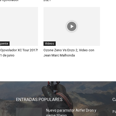
apente
Vídeos
 Ojovolador XC Tour 2017!
Ozone Zeno Vs Enzo 2, Video con
1 de junio
Jean Marc Malhonda
ENTRADAS POPULARES
C
Nuevo paramotor Airfer Dron y
P
gama titanio