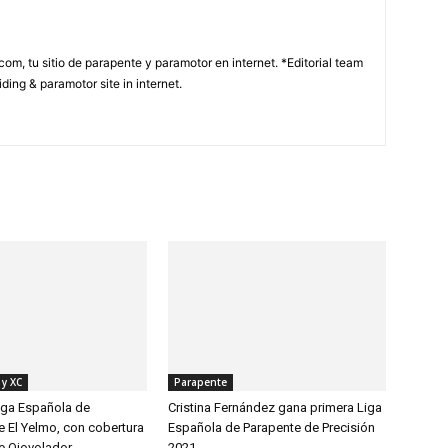
com, tu sitio de parapente y paramotor en internet. *Editorial team
ding & paramotor site in internet.
 y XC
Parapente
Liga Española de
Cristina Fernández gana primera Liga
e El Yelmo, con cobertura
Española de Parapente de Precisión
de Ojovolador
2021