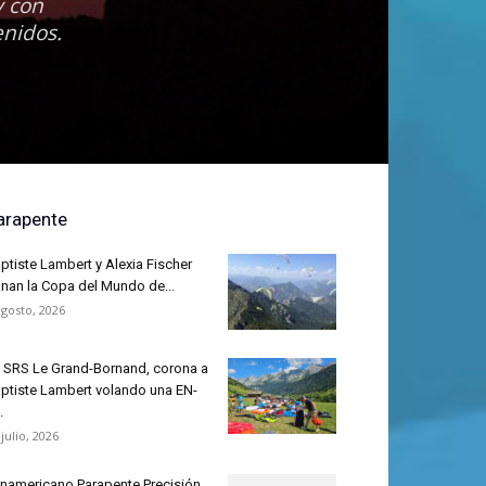
y con
enidos.
arapente
ptiste Lambert y Alexia Fischer
nan la Copa del Mundo de...
agosto, 2026
 SRS Le Grand-Bornand, corona a
ptiste Lambert volando una EN-
.
 julio, 2026
namericano Parapente Precisión