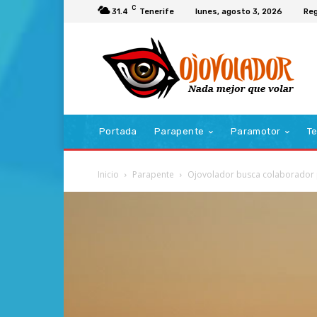
C
31.4
Tenerife
lunes, agosto 3, 2026
Reg
Portada
Parapente
Paramotor
Te
Inicio
Parapente
Ojovolador busca colaborador 