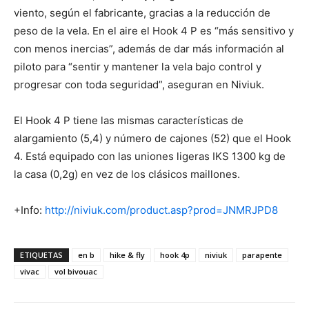
viento, según el fabricante, gracias a la reducción de
peso de la vela. En el aire el Hook 4 P es “más sensitivo y
con menos inercias”, además de dar más información al
piloto para “sentir y mantener la vela bajo control y
progresar con toda seguridad”, aseguran en Niviuk.
El Hook 4 P tiene las mismas características de
alargamiento (5,4) y número de cajones (52) que el Hook
4. Está equipado con las uniones ligeras IKS 1300 kg de
la casa (0,2g) en vez de los clásicos maillones.
+Info:
http://niviuk.com/product.asp?prod=JNMRJPD8
ETIQUETAS
en b
hike & fly
hook 4p
niviuk
parapente
vivac
vol bivouac