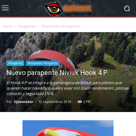
Inicio
Parapente
Novedades Parapente
Parapente
Novedades Parapente
Nuevo parapente Niviuk Hook 4 P
El Hook 4 P se integra a la gama ligera de Niviuk para pilotos que
quieren hacer hike&fly o vuelos vivac con buen rendimiento, pilotaje
cómodo y seguridad EN B.
Por
Ojovolador
-
13 septiembre, 2016
2747