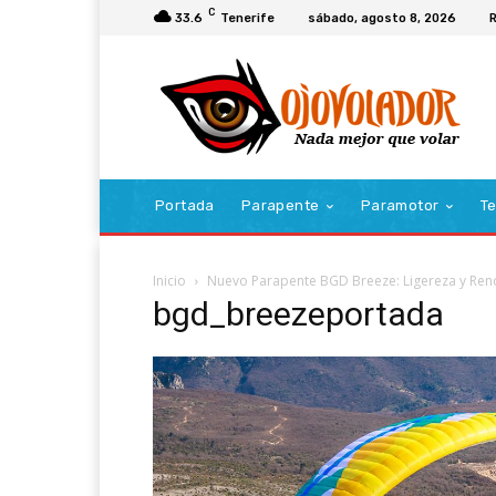
C
33.6
Tenerife
sábado, agosto 8, 2026
R
Portada
Parapente
Paramotor
Te
Inicio
Nuevo Parapente BGD Breeze: Ligereza y Ren
bgd_breezeportada