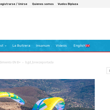
egistrarse / Unirse
Quienes somos
Vuelos Biplaza
st
La Buitrera
Insanum
Vídeos
English
dimiento EN B+
bgd_breezeportada