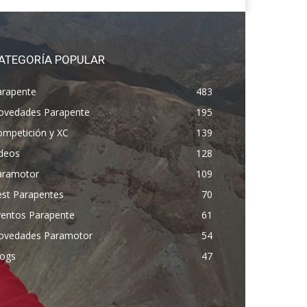
ATEGORÍA POPULAR
arapente
483
ovedades Parapente
195
ompetición y XC
139
ídeos
128
aramotor
109
est Parapentes
70
ventos Parapente
61
ovedades Paramotor
54
logs
47