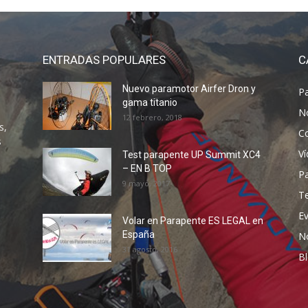
ENTRADAS POPULARES
C
Nuevo paramotor Airfer Dron y
P
gama titanio
N
12 febrero, 2018
s,
C
s
V
Test parapente UP Summit XC4
– EN B TOP
P
9 mayo, 2017
T
E
Volar en Parapente ES LEGAL en
España
N
31 agosto, 2016
B