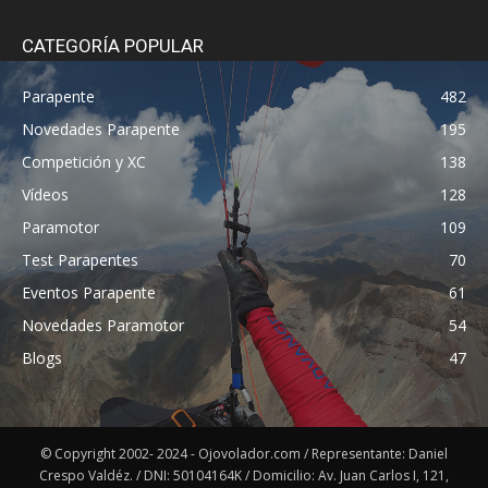
CATEGORÍA POPULAR
Parapente
482
Novedades Parapente
195
Competición y XC
138
Vídeos
128
Paramotor
109
Test Parapentes
70
Eventos Parapente
61
Novedades Paramotor
54
Blogs
47
© Copyright 2002- 2024 - Ojovolador.com / Representante: Daniel
Crespo Valdéz. / DNI: 50104164K / Domicilio: Av. Juan Carlos I, 121,