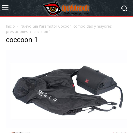
Inicio
Nuevo Gin Paramotor Cocoon: comodidad y mayores
prestaciones
coccoon 1
coccoon 1