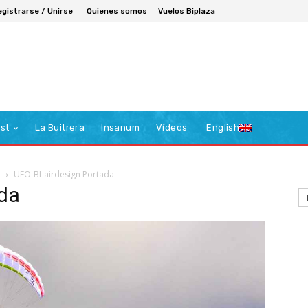
egistrarse / Unirse
Quienes somos
Vuelos Biplaza
st
La Buitrera
Insanum
Vídeos
English
n
UFO-BI-airdesign Portada
ada