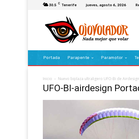
C
30.5
Tenerife
jueves, agosto 6, 2026
R
Portada
Parapente
Paramotor
Te
Inicio
Nuevo biplaza ultraligero UFO-Bi de Airdesig
UFO-BI-airdesign Port