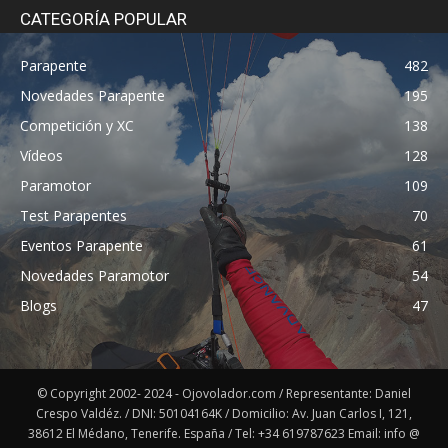
CATEGORÍA POPULAR
Parapente
482
Novedades Parapente
195
Competición y XC
138
Vídeos
128
Paramotor
109
Test Parapentes
70
Eventos Parapente
61
Novedades Paramotor
54
Blogs
47
© Copyright 2002- 2024 - Ojovolador.com / Representante: Daniel
Crespo Valdéz. / DNI: 50104164K / Domicilio: Av. Juan Carlos I, 121,
38612 El Médano, Tenerife. España / Tel: +34 619787623 Email: info @