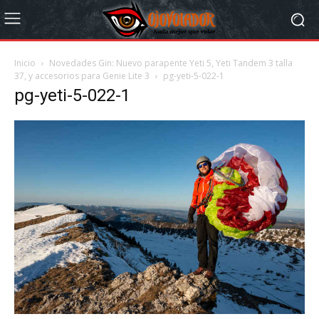
Inicio
Novedades Gin: Nuevo parapente Yeti 5, Yeti Tandem 3 talla
37, y accesorios para Genie Lite 3
pg-yeti-5-022-1
pg-yeti-5-022-1