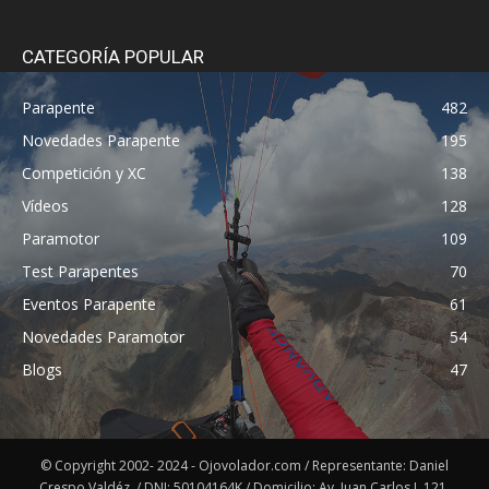
CATEGORÍA POPULAR
Parapente
482
Novedades Parapente
195
Competición y XC
138
Vídeos
128
Paramotor
109
Test Parapentes
70
Eventos Parapente
61
Novedades Paramotor
54
Blogs
47
© Copyright 2002- 2024 - Ojovolador.com / Representante: Daniel
Crespo Valdéz. / DNI: 50104164K / Domicilio: Av. Juan Carlos I, 121,