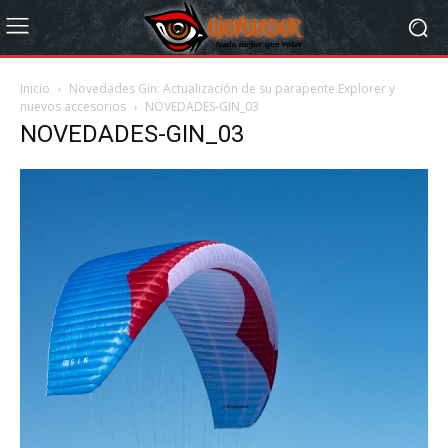
Inicio
Novedades Gin: Actualización de su parapente Explorer y
nuevos accesorios
NOVEDADES-GIN_03
NOVEDADES-GIN_03