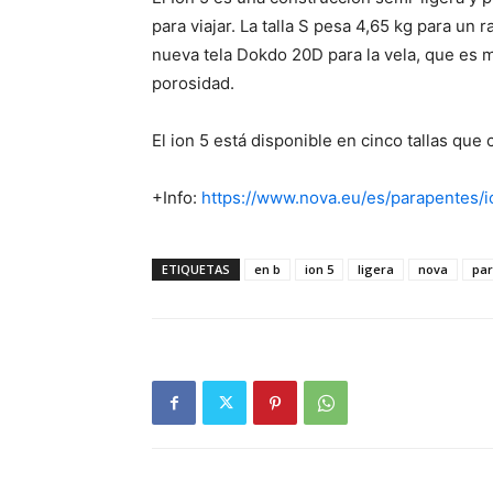
para viajar. La talla S pesa 4,65 kg para un 
nueva tela Dokdo 20D para la vela, que es m
porosidad.
El ion 5 está disponible en cinco tallas qu
+Info:
https://www.nova.eu/es/parapentes/i
ETIQUETAS
en b
ion 5
ligera
nova
pa