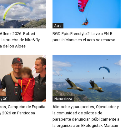
Acro
 Aflenz 2026: Robert
BGD Epic Freestyle 2: la vela EN-B
 la prueba de hike&fly
para iniciarse en el acro se renueva
a de los Alpes
 y XC
Naturaleza
mos, Campeón de España
Alimoche y parapentes, Ojovolador y
y 2026 en Panticosa
la comunidad de pilotos de
parapente denuncian públicamente a
la organización Ekologistak Martxan