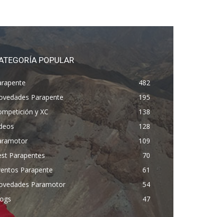
ATEGORÍA POPULAR
arapente
482
ovedades Parapente
195
ompetición y XC
138
ídeos
128
aramotor
109
est Parapentes
70
ventos Parapente
61
ovedades Paramotor
54
logs
47