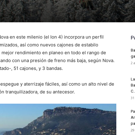
va en este milenio (el Ion 4) incorpora un perfil
P
imizados, así como nuevos cajones de estabilo
Ba
un mejor rendimiento en planeo en todo el rango de
ga
mando con una presión de freno más baja, según Nova.
2 
ado-, 51 cajones, y 3 bandas.
La
despegue y aterrizaje fáciles, así como un alto nivel de
Ba
n tranquilizadora, de su antecesor.
C..
31
Pa
Ar
pa
29