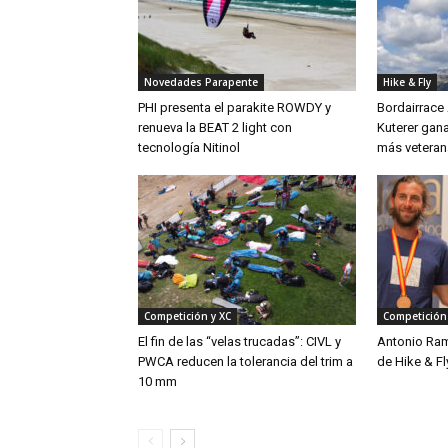
Novedades Parapente
Hike & Fly
PHI presenta el parakite ROWDY y
Bordairrace
renueva la BEAT 2 light con
Kuterer gana
tecnología Nitinol
más veteran
Competición y XC
Competición
El fin de las “velas trucadas”: CIVL y
Antonio Ra
PWCA reducen la tolerancia del trim a
de Hike & Fl
10 mm