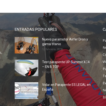
ENTRADAS POPULARES
C
Nuevo paramotor Airfer Dron y
P
gama titanio
N
12 febrero, 2018
s,
C
s
V
Test parapente UP Summit XC4
– EN B TOP
P
9 mayo, 2017
T
E
Volar en Parapente ES LEGAL en
España
N
31 agosto, 2016
B