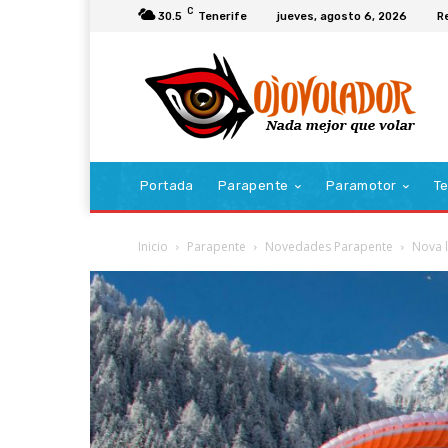
C
30.5
Tenerife
jueves, agosto 6, 2026
R
Portada
Parapente
Paramotor
Te
Inicio
Parapente
Novedades Parapente
Nova l