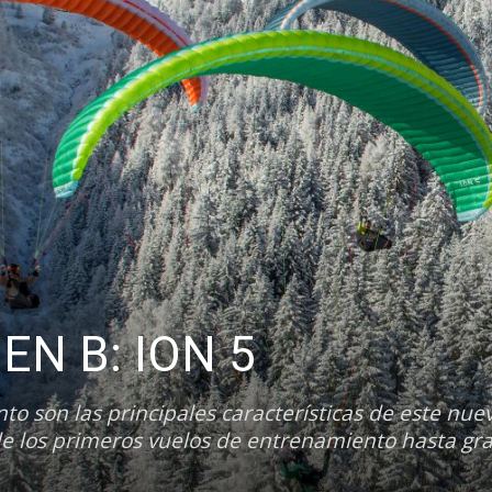
 EN B: ION 5
to son las principales características de este nue
de los primeros vuelos de entrenamiento hasta gr