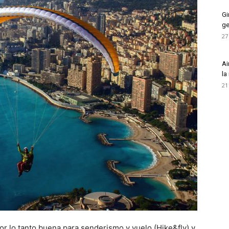
Gi
ge
27
Ai
la
21
por lo tanto buena para senderismo y vuelo (Hike&fly) y