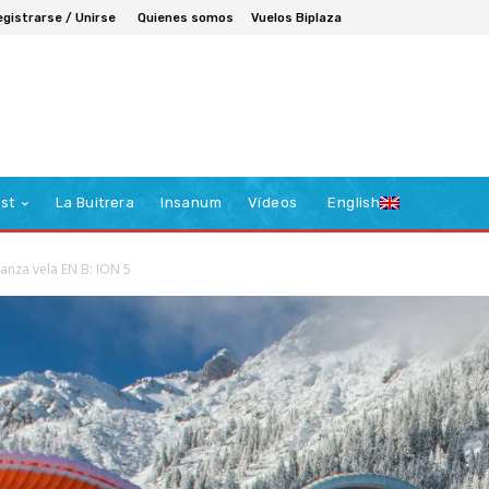
egistrarse / Unirse
Quienes somos
Vuelos Biplaza
st
La Buitrera
Insanum
Vídeos
English
anza vela EN B: ION 5