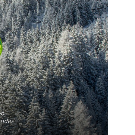
vo
andes